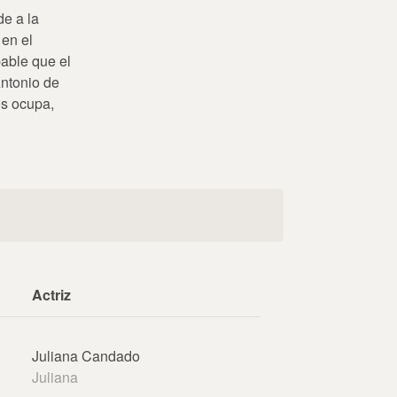
de a la
en el
bable que el
Antonio de
os ocupa,
Actriz
Juliana Candado
Juliana