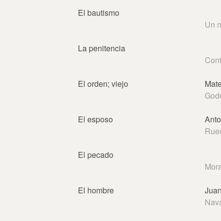
El bautismo
Un n
La penitencia
Cont
El orden; viejo
Mat
God
El esposo
Anto
Rue
El pecado
Mora
El hombre
Juan
Nava