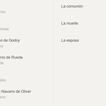
La comunión
iño
La muerte
reras
eo de Godoy
La esposa
oy
nio de Rueda
da
les
 Navarro de Oliver
rro