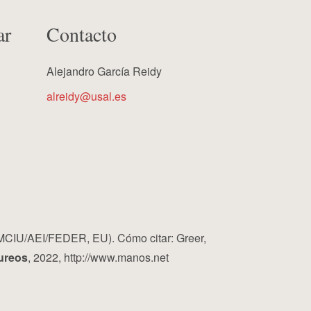
ar
Contacto
Alejandro García Reidy
alreidy@usal.es
MCIU/AEI/FEDER, EU). Cómo citar: Greer,
ureos
, 2022, http://www.manos.net