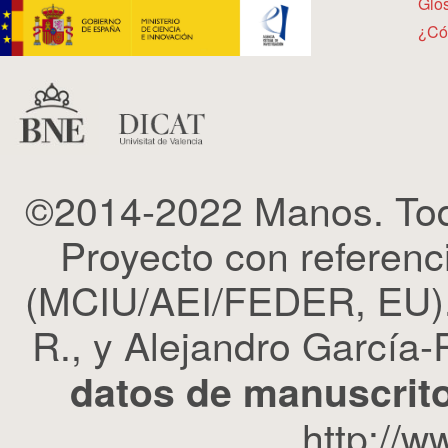
Glos
¿Có
©2014-2022 Manos. Tod
Proyecto con refere
(MCIU/AEI/FEDER, EU). 
R., y Alejandro García-R
datos de manuscrito
http://