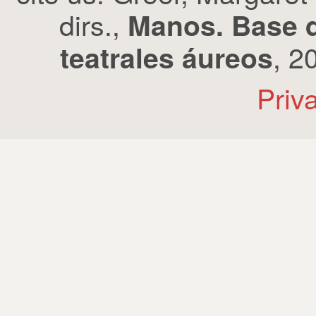
dirs.,
Manos. Base d
, 2
teatrales áureos
Priv