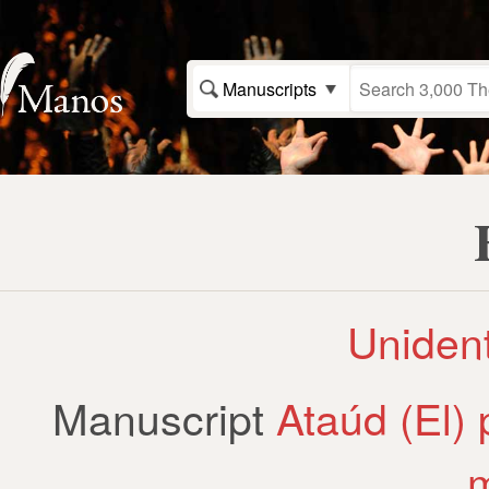
Manuscripts
Unident
Manuscript
Ataúd (El) 