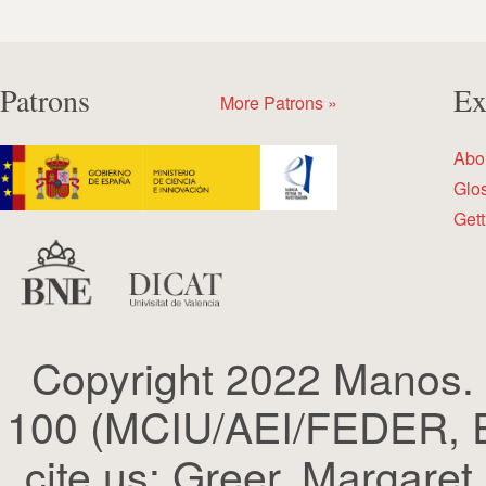
Patrons
Ex
More Patrons »
Abo
Glo
Gett
Copyright 2022 Manos.
100 (MCIU/AEI/FEDER, EU
cite us: Greer, Margaret