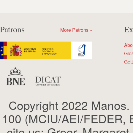
Patrons
Ex
More Patrons »
Abo
Glo
Gett
Copyright 2022 Manos.
100 (MCIU/AEI/FEDER, EU
cite us: Greer, Margaret