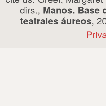
dirs.,
Manos. Base d
, 2
teatrales áureos
Priv