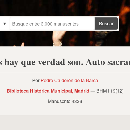
 hay que verdad son. Auto sacr
Por
Pedro Calderón de la Barca
Biblioteca Histórica Municipal, Madrid
— BHM I 19(12)
Manuscrito 4336