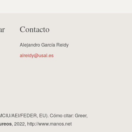
ar
Contacto
Alejandro García Reidy
alreidy@usal.es
MCIU/AEI/FEDER, EU). Cómo citar: Greer,
ureos
, 2022, http://www.manos.net