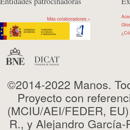
Entidades patrocinadoras
Ex
Ace
Más colaboradores »
Glos
¿Có
©2014-2022 Manos. Tod
Proyecto con refere
(MCIU/AEI/FEDER, EU). 
R., y Alejandro García-R