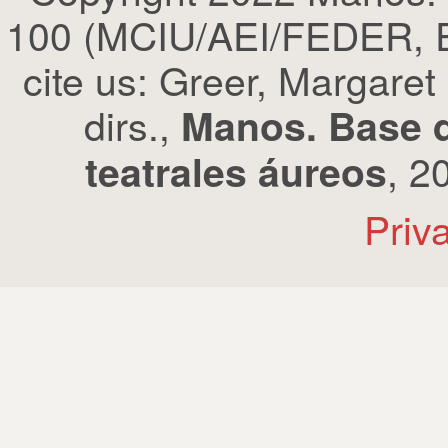
100 (MCIU/AEI/FEDER, EU
cite us: Greer, Margaret
dirs.,
Manos. Base d
, 2
teatrales áureos
Priv