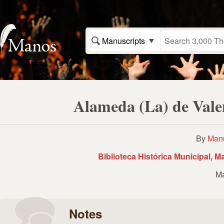
Manuscripts
Alameda (La) de Valen
By
Manu
Biblioteca Histórica Municipal, M
Ma
Notes