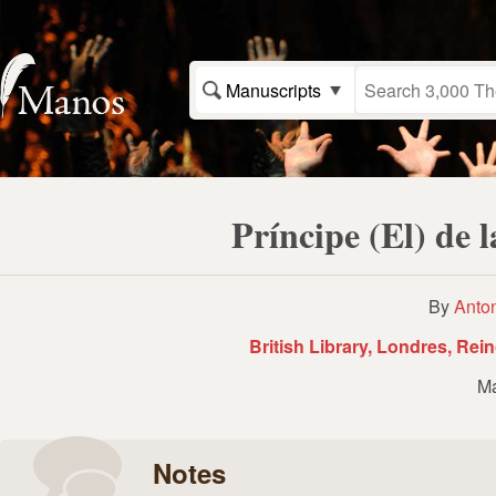
Manuscripts
Príncipe (El) de 
By
Anto
British Library, Londres, Rei
Ma
Notes