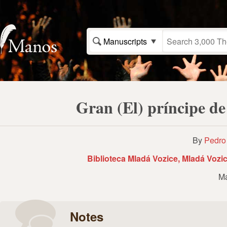
Manuscripts
Gran (El) príncipe de
By
Pedro
Biblioteca Mladá Vozice, Mladá Vozi
Ma
Notes