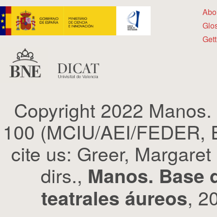
Abo
Glo
Gett
Copyright 2022 Manos.
100 (MCIU/AEI/FEDER, EU
cite us: Greer, Margaret
dirs.,
Manos. Base d
, 2
teatrales áureos