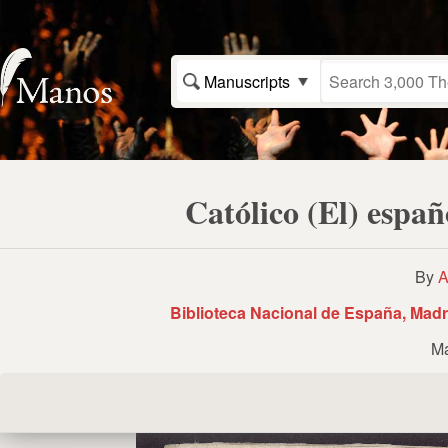
Manuscripts
Católico (El) espa
By
A
Biblioteca Nacional de España, Madr
Ma