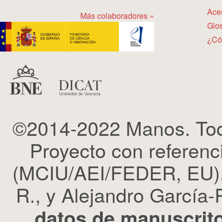
Ace
Más colaboradores »
Glos
¿Có
©2014-2022 Manos. Tod
Proyecto con refere
(MCIU/AEI/FEDER, EU). 
R., y Alejandro García-R
datos de manuscrito