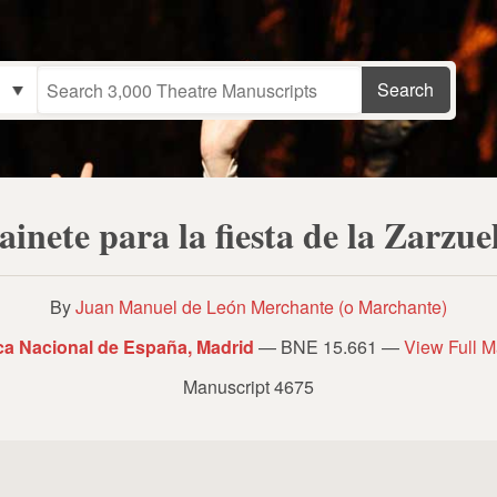
ainete para la fiesta de la Zarzue
By
Juan Manuel de León Merchante (o Marchante)
ca Nacional de España, Madrid
— BNE 15.661 —
View Full M
Manuscript 4675