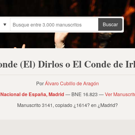
nde (El) Dirlos o El Conde de Ir
Por
Álvaro Cubillo de Aragón
 Nacional de España, Madrid
— BNE 16.823 —
Ver Manuscri
Manuscrito 3141
,
copiado ¿1614? en ¿Madrid?