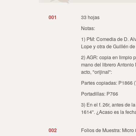
001
33 hojas
Notas:
1) PM: Comedia de D. Alva
Lope y otra de Guillén de
2) AGR: copia en limpio p
mano del librero Antonio
acto, "orijinal":
Partes copiadas: P1866 
Portadillas: P766
3) En el f. 26r, antes de l
1614". ¿Acaso es la fech
002
Folios de Muestra: Micro