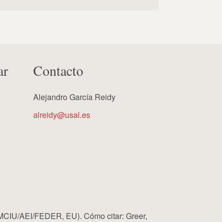
ar
Contacto
Alejandro García Reidy
alreidy@usal.es
MCIU/AEI/FEDER, EU). Cómo citar: Greer,