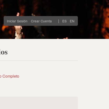
|
Iniciar Sesión
Crear Cuenta
ES
EN
los
to Completo