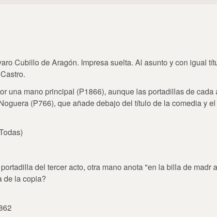
ro Cubillo de Aragón. Impresa suelta. Al asunto y con igual tít
 Castro.
or una mano principal (P1866), aunque las portadillas de cada 
 Noguera (P766), que añade debajo del título de la comedia y e
(Todas)
a portadilla del tercer acto, otra mano anota "en la billa de madr 
a de la copia?
 862