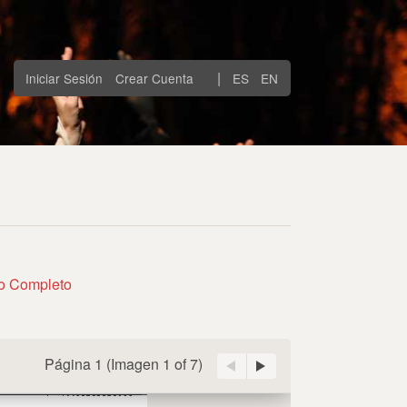
|
Iniciar Sesión
Crear Cuenta
ES
EN
to Completo
Página 1
(Imagen
1 of 7
)