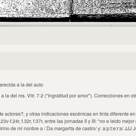
arecida a la del auto
l a la del ms. Vitr. 7-2 ("Ingratitud por amor"). Correcciones en o
e actores?, y otras indicaciones escénicas en tinta diferente e
23v-f.24r, f.32r, f.37r, entre las jornadas II y III: "no e leido mejo
firmo de mi nonbre a / Da margarita de castro/ y: a:p:t:e:r:s/ JJJ 