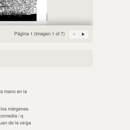
Página 1
(Imagen
1 of 7
)
tra mano en la
n los márgenes
r comedia / q
Juan de la ve/ga