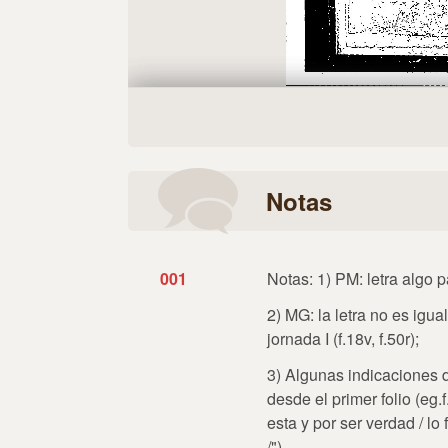
Notas
001
Notas: 1) PM: letra algo p
2) MG: la letra no es igua
jornada I (f.18v, f.50r);
3) Algunas indicaciones d
desde el primer folio (eg.f.
esta y por ser verdad / lo 
/")