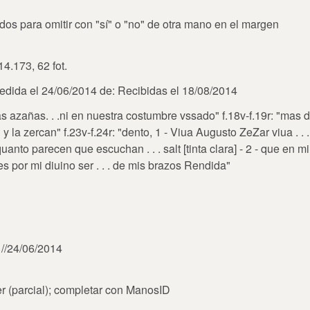
dos para omitir con "sí" o "no" de otra mano en el margen
4.173, 62 fot.
pedida el 24/06/2014 de: Recibidas el 18/08/2014
nas azañas. . .ni en nuestra costumbre vssado" f.18v-f.19r: "mas
y la zercan" f.23v-f.24r: "dento, 1 - Viua Augusto ZeZar viua . .
quanto parecen que escuchan . . . salt [tinta clara] - 2 - que en m
es por mi diuino ser . . . de mis brazos Rendida"
//24/06/2014
er (parcial); completar con ManosID