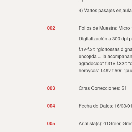
4) Varios pasajes enjaula
002
Folios de Muestra: Micro 1
Digitalización a 300 dpi 
f.1v-f.2r: "gloriossas dig
encojida ... la acompañan 
agradecido" f.31v-f.32r: "
heroycos" f.49v-f.50r: "pu
003
Otras Correcciones: Sí
004
Fecha de Datos: 16/03/01
005
Analista(s): 01Greer, Gre