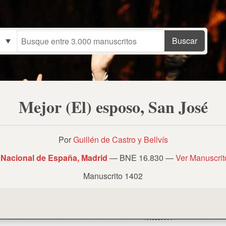
Mejor (El) esposo, San José
Por
Guillén de Castro y Bellvís
 Nacional de España, Madrid
— BNE 16.830 —
Ver Manuscri
Manuscrito 1402