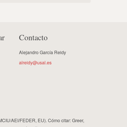
ar
Contacto
Alejandro García Reidy
alreidy@usal.es
MCIU/AEI/FEDER, EU). Cómo citar: Greer,