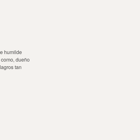
 de humilde
 . como, dueño
ilagros tan