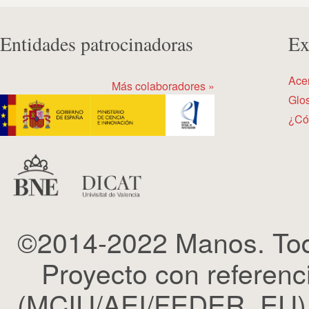
Entidades patrocinadoras
Ex
Ace
Más colaboradores »
Glos
¿Có
©2014-2022 Manos. Tod
Proyecto con refere
(MCIU/AEI/FEDER, EU). 