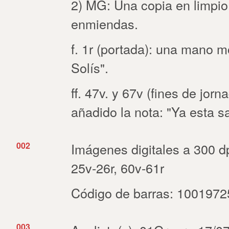
2) MG: Una copia en limpio
enmiendas.
f. 1r (portada): una mano 
Solís".
ff. 47v. y 67v (fines de jor
añadido la nota: "Ya esta s
002
Imágenes digitales a 300 dpi
25v-26r, 60v-61r
Código de barras: 100197
003