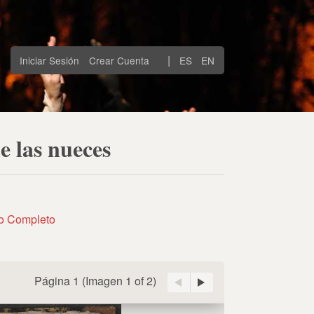
|
Iniciar Sesión
Crear Cuenta
ES
EN
e las nueces
to Completo
Página 1
(Imagen
1 of 2
)