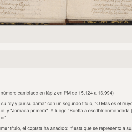
(el número cambiado en lápiz en PM de 15.124 a 16.994)
Por su rey y pur su dama" con un segundo título, "O Mas es el rruy
el y "Jornada primera". Y luego "Buelta a escribir enmendada | 
mo"
rimer título, el copista ha añadido: "fiesta que se represento a