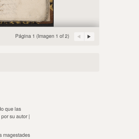
Página 1
(Imagen
1 of 2
)
do que las
por su autor |
 sus magestades