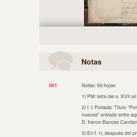
Notas
001
Notas: 59 hojas
1) PM: letra del s. XVII 
2) f. I: Portada: Titulo "
nueces" entrado entre aqu
D. franco Bances Canda
3) En f. 1r, después del p