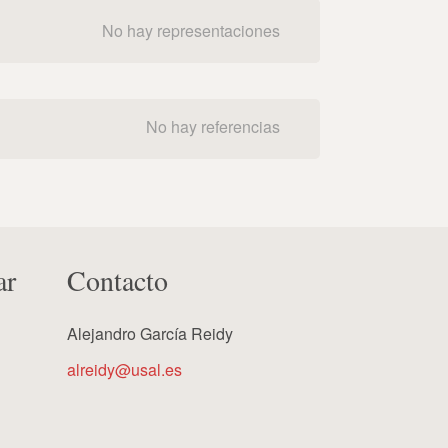
No hay representaciones
No hay referencias
ar
Contacto
Alejandro García Reidy
alreidy@usal.es