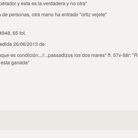
erador y esta es la verdadera y no otra"
sta de personas, otra mano ha entrado "ortiz vejete"
4948, 65 fot.
pedida 26/06/2013 de:
nque es condición...//...passadizos los dos mares" ff. 57v-58r: "R
ta esta ganada"