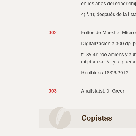
en los años del senor emp
4) f. 1r, después de la li
002
Folios de Muestra: Micro 
Digitalización a 300 dpi 
ff. 3v-4r: "de amiens y au
mi pitanza...//...y la puer
Recibidas 16/08/2013
003
Analista(s): 01Greer
Copistas