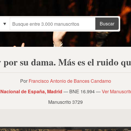
y por su dama. Más es el ruido qu
Por
Francisco Antonio de Bances Candamo
 Nacional de España, Madrid
— BNE 16.994 —
Ver Manuscri
Manuscrito 3729