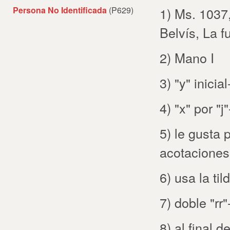
Persona No Identificada
(P629)
1) Ms. 1037
Belvís, La f
2) Mano I
3) "y" inicia
4) "x" por "
5) le gusta 
acotaciones
6) usa la til
7) doble "rr"
8) al final 