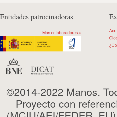
Entidades patrocinadoras
Ex
Ace
Más colaboradores »
Glos
¿Có
©2014-2022 Manos. Tod
Proyecto con refere
(MCIU/AEI/FEDER, EU). 