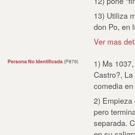
12) pone "fi
13) Utiliza 
don Po, en 
Ver mas det
Persona No Identificada
(P879)
1) Ms 1037,
Castro?, La
comedia en 
2) Empieza 
pero termin
separada. C
en su caligr