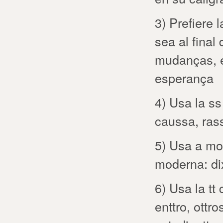
3) Prefiere 
sea al final
mudanças, e
esperança
4) Usa la ss
caussa, ras
5) Usa a mom
moderna: dix
6) Usa la tt 
enttro, ottro