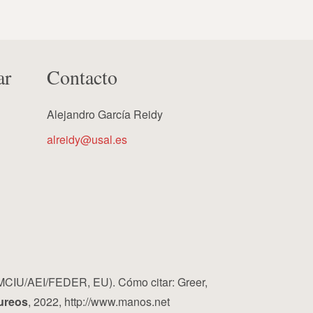
ar
Contacto
Alejandro García Reidy
alreidy@usal.es
MCIU/AEI/FEDER, EU). Cómo citar: Greer,
ureos
, 2022, http://www.manos.net