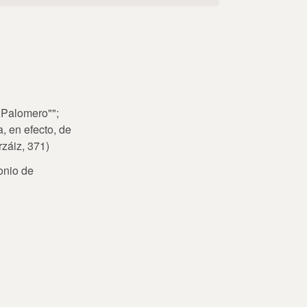
 Palomero"";
, en efecto, de
záiz, 371)
onio de