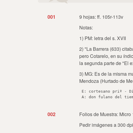
001
9 hojas: ff. 105r-113v
Notas:
1) PM: letra del s. XVII
2) "La Barrera (633) cita
pero Cotarelo, en su índi
la segunda parte de "El e
3) MG: Es de la misma ma
Mendoza (Hurtado de Men
 E: cortesano priº - D
002
Folios de Muestra: Micro 
Pedir imágenes a 300 dpi 