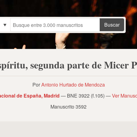
spíritu, segunda parte de Micer
Por
Antonio Hurtado de Mendoza
acional de España, Madrid
— BNE 3922 (f.105) —
Ver Manusc
Manuscrito 3592