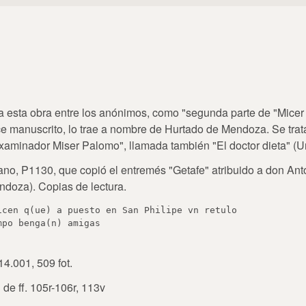
ba esta obra entre los anónimos, como "segunda parte de "Micer
ce manuscrito, lo trae a nombre de Hurtado de Mendoza. Se trata
xaminador Miser Palomo", llamada también "El doctor dieta" (Ur
no, P1130, que copió el entremés "Getafe" atribuido a don Ant
doza). Copias de lectura.
icen q(ue) a puesto en San Philipe vn retulo

14.001, 509 fot.
de ff. 105r-106r, 113v