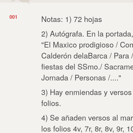
001
Notas: 1) 72 hojas
2) Autógrafa. En la portada
"El Maxico prodigioso / Co
Calderón delaBarca / Para /
fiestas del SSmo./ Sacram
Jornada / Personas /...."
3) Hay enmiendas y versos 
folios.
4) Se añaden versos al ma
los folios 4v, 7r, 8r, 8v, 9r, 