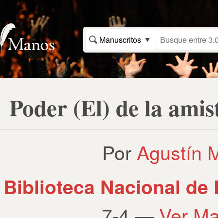
Manuscritos
Poder (El) de la amis
Por
Agustín 
Biblioteca Nacional de
7-4 —
Ver Ma