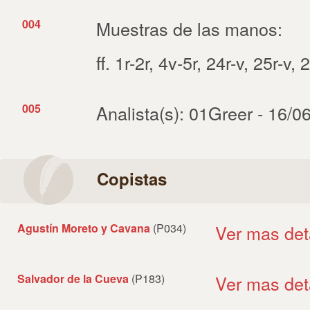
004
Muestras de las manos:
ff. 1r-2r, 4v-5r, 24r-v, 25r-v,
005
Analista(s): 01Greer - 16/0
Copistas
Agustín Moreto y Cavana
(P034)
Ver mas det
Salvador de la Cueva
(P183)
Ver mas det