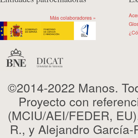
Ace
Más colaboradores »
Glos
¿Có
©2014-2022 Manos. Tod
Proyecto con refere
(MCIU/AEI/FEDER, EU). 
R., y Alejandro García-R