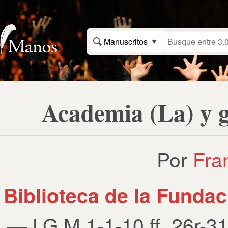
Manuscritos
Academia (La) y g
Por
Fra
Biblioteca de la Funda
— LG M 1-1-10 ff. 26r-3