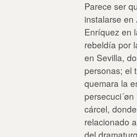
Parece ser q
instalarse e
Enríquez en l
rebeldía por 
en Sevilla, d
personas; el 
quemara la e
persecuci´øn i
cárcel, dond
relacionado a
del dramaturg