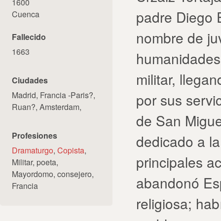
1600
padre Diego E
Cuenca
nombre de ju
Fallecido
1663
humanidades, 
militar, lleg
Ciudades
Madrid, Francia -Paris?,
por sus servi
Ruan?, Amsterdam,
de San Miguel
Profesiones
dedicado a la
Dramaturgo
,
Copista
,
principales a
Militar, poeta,
Mayordomo, consejero,
abandonó Esp
Francia
religiosa; ha