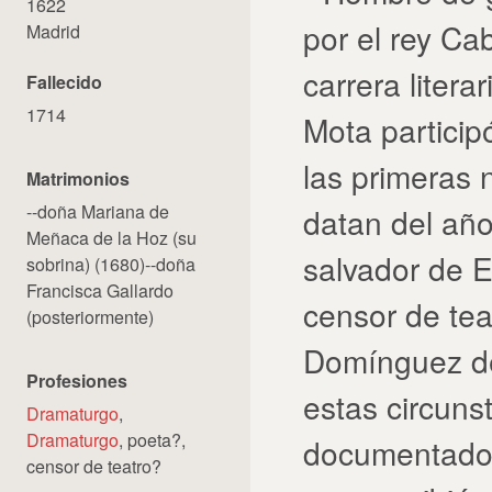
1622
por el rey Ca
Madrid
carrera litera
Fallecido
1714
Mota particip
las primeras 
Matrimonios
--doña Mariana de
datan del añ
Meñaca de la Hoz (su
salvador de E
sobrina) (1680)--doña
Francisca Gallardo
censor de tea
(posteriormente)
Domínguez de
Profesiones
estas circuns
Dramaturgo
,
Dramaturgo
, poeta?,
documentado 
censor de teatro?