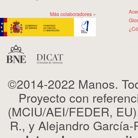
Ace
Más colaboradores »
Glos
¿Có
©2014-2022 Manos. Tod
Proyecto con refere
(MCIU/AEI/FEDER, EU). 
R., y Alejandro García-R