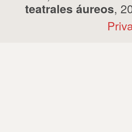
, 2
teatrales áureos
Priv