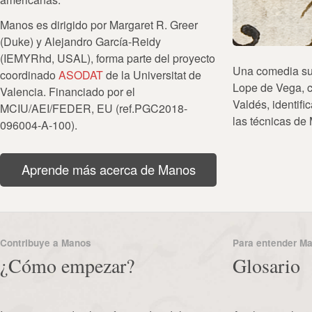
Manos es dirigido por Margaret R. Greer
(Duke) y Alejandro García-Reidy
(IEMYRhd, USAL), forma parte del proyecto
Una comedia su
coordinado
ASODAT
de la Universitat de
Lope de Vega, 
Valencia. Financiado por el
Valdés, identif
MCIU/AEI/FEDER, EU (ref.PGC2018-
las técnicas de
096004-A-100).
Aprende más acerca de Manos
Contribuye a Manos
Para entender M
¿Cómo empezar?
Glosario