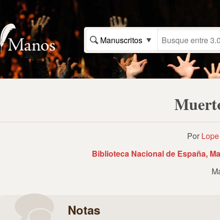
Manuscritos
Muerto
Por
Lope 
Biblioteca Nacional de España, Ma
Ma
Notas