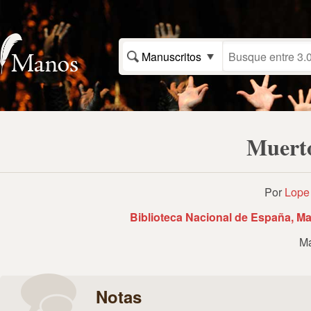
Manuscritos
Muerto
Por
Lope 
Biblioteca Nacional de España, Ma
Ma
Notas