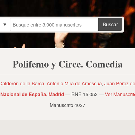
Polifemo y Circe. Comedia
Calderón de la Barca
,
Antonio Mira de Amescua
,
Juan Pérez d
 Nacional de España, Madrid
— BNE 15.052 —
Ver Manuscri
Manuscrito 4027