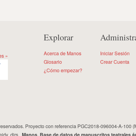
Explorar
Administr
Acerca de Manos
Iniciar Sesión
es »
Glosario
Crear Cuenta
¿Cómo empezar?
eservados. Proyecto con referencia PGC2018-096004-A-100 (
idy, dirs.,
Manos. Base de datos de manuscritos teatrales á