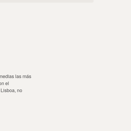
omedias las más
on el
 Lisboa, no