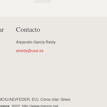
ar
Contacto
Alejandro García Reidy
alreidy@usal.es
MCIU/AEI/FEDER, EU). Cómo citar: Greer,
ureos
, 2022, http://www.manos.net