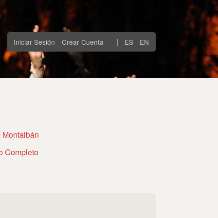
|
Iniciar Sesión
Crear Cuenta
ES
EN
e Montalbán
to Completo