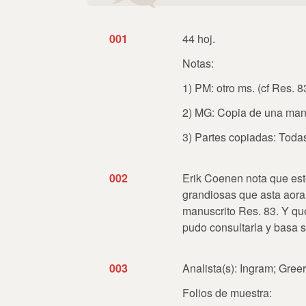
001
44 hoj.
Notas:
1) PM: otro ms. (cf Res. 83)
2) MG: Copia de una man
3) Partes copiadas: Toda
002
Erik Coenen nota que est
grandiosas que asta aora 
manuscrito Res. 83. Y qu
pudo consultarla y basa s
003
Analista(s): Ingram; Gree
Folios de muestra: