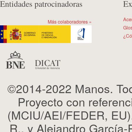
Entidades patrocinadoras
Ex
Ace
Más colaboradores »
Glos
¿Có
©2014-2022 Manos. Tod
Proyecto con refere
(MCIU/AEI/FEDER, EU). 
R., y Alejandro García-R