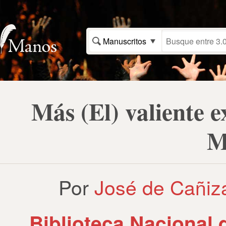
Manuscritos
Más (El) valiente 
M
Por
José de Cañiz
Biblioteca Nacional