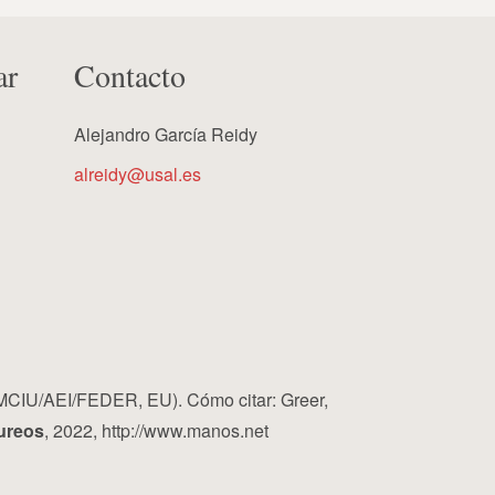
ar
Contacto
Alejandro García Reidy
alreidy@usal.es
MCIU/AEI/FEDER, EU). Cómo citar: Greer,
ureos
, 2022, http://www.manos.net