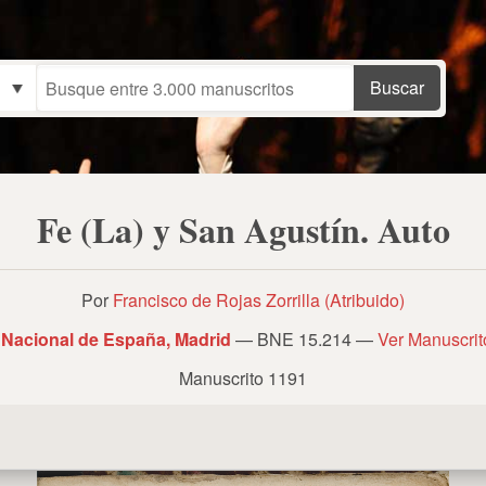
Fe (La) y San Agustín. Auto
Por
Francisco de Rojas Zorrilla (Atribuido)
 Nacional de España, Madrid
— BNE 15.214 —
Ver Manuscri
Manuscrito 1191