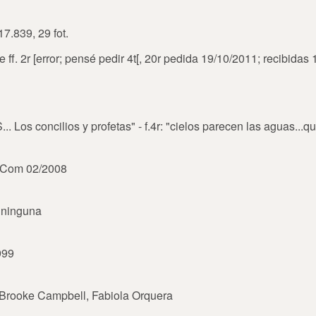
7.839, 29 fot.
e ff. 2r [error; pensé pedir 4t[, 20r pedida 19/10/2011; recibidas
S... Los concilios y profetas" - f.4r: "cielos parecen las aguas...q
BiCom 02/2008
 ninguna
999
 Brooke Campbell, Fabiola Orquera