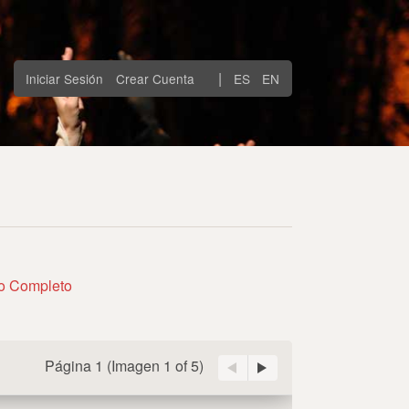
|
Iniciar Sesión
Crear Cuenta
ES
EN
to Completo
Página 1
(Imagen
1 of 5
)