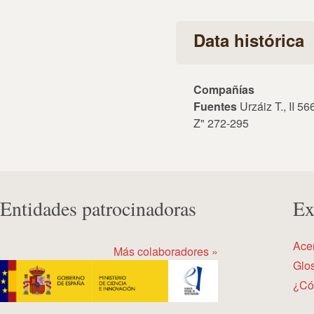
Data histórica
Compañías
Fuentes
Urzáiz T., II 5
Z" 272-295
Entidades patrocinadoras
Ex
Ace
Más colaboradores »
Glos
¿Có