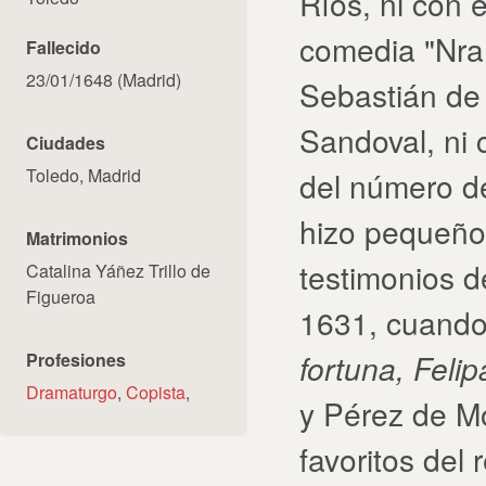
Ríos, ni con e
comedia "Nra
Fallecido
23/01/1648 (Madrid)
Sebastián de 
Sandoval, ni 
Ciudades
Toledo, Madrid
del número d
hizo pequeño
Matrimonios
testimonios d
Catalina Yáñez Trillo de
Figueroa
1631, cuando 
fortuna, Feli
Profesiones
Dramaturgo
,
Copista
,
y Pérez de M
favoritos del