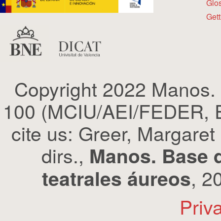
Glo
Gett
Copyright 2022 Manos.
100 (MCIU/AEI/FEDER, EU
cite us: Greer, Margaret
dirs.,
Manos. Base d
, 2
teatrales áureos
Priv