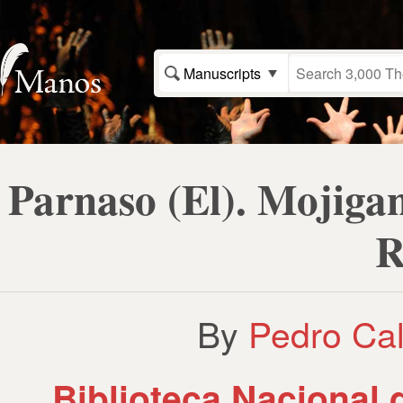
Manuscripts
Parnaso (El). Mojiga
R
By
Pedro Cal
Biblioteca Nacional