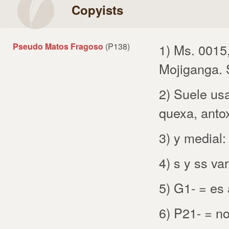
Copyists
Pseudo Matos Fragoso
(P138)
1) Ms. 0015
Mojiganga. 
2) Suele usa
quexa, anto
3) y medial:
4) s y ss va
5) G1- = es 
6) P21- = no