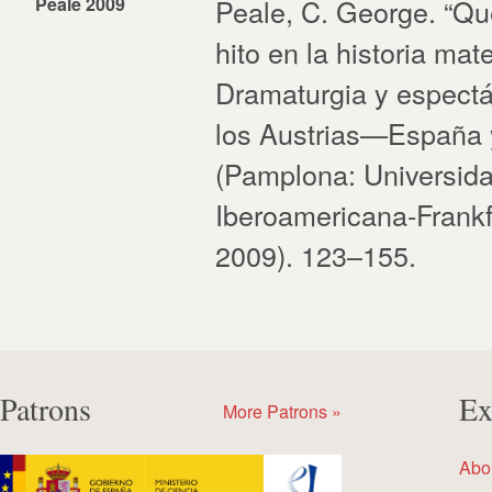
Peale 2009
Peale, C. George. “Qu
hito en la historia mate
Dramaturgia y espectá
los Austrias—España y
(Pamplona: Universida
Iberoamericana-Frankf
2009). 123–155.
Patrons
Ex
More Patrons »
Abo