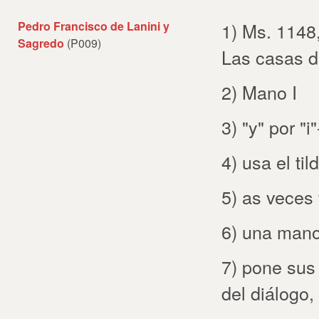
Pedro Francisco de Lanini y
1) Ms. 1148,
Sagredo
(P009)
Las casas d
2) Mano I
3) "y" por "i
4) usa el til
5) as veces f
6) una man
7) pone sus 
del diálogo