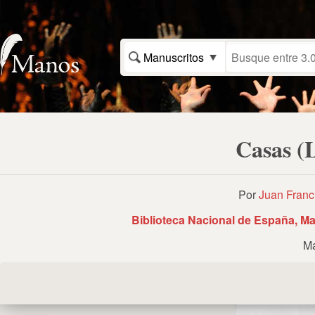
Manuscritos
Casas (
Por
Juan Franc
Biblioteca Nacional de España, Ma
Ma