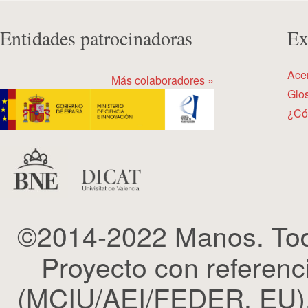
Entidades patrocinadoras
Ex
Ace
Más colaboradores »
Glos
¿Có
©2014-2022 Manos. Tod
Proyecto con refere
(MCIU/AEI/FEDER, EU). 