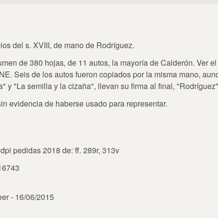
pios del s. XVIII, de mano de Rodríguez.
umen de 380 hojas, de 11 autos, la mayoría de Calderón. Ver el
BNE. Seis de los autos fueron copiados por la misma mano, aun
na" y "La semilla y la cizaña", llevan su firma al final, "Rodríguez"
sin evidencia de haberse usado para representar.
dpi pedidas 2018 de: ff. 289r, 313v
916743
eer - 16/06/2015