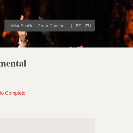
|
Iniciar Sesión
Crear Cuenta
ES
EN
amental
to Completo