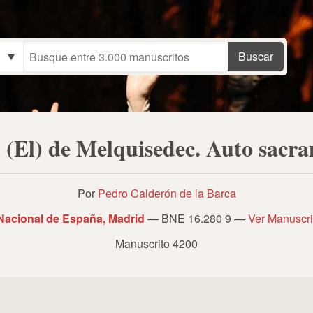
(El) de Melquisedec. Auto sacr
Por
Pedro Calderón de la Barca
 Nacional de España, Madrid
— BNE 16.280 9 —
Ver Manuscri
Manuscrito 4200