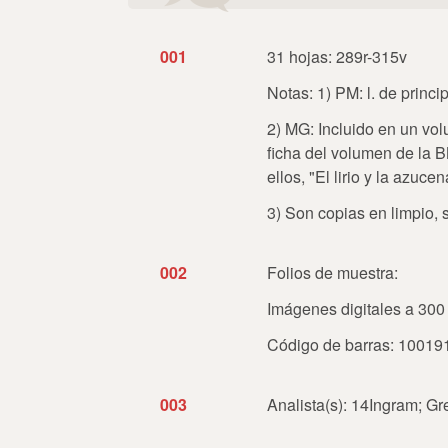
001
31 hojas: 289r-315v
Notas: 1) PM: l. de princi
2) MG: Incluido en un vol
ficha del volumen de la 
ellos, "El lirio y la azuce
3) Son copias en limpio, 
002
Folios de muestra:
Imágenes digitales a 300 
Código de barras: 1001
003
Analista(s): 14Ingram; Gr