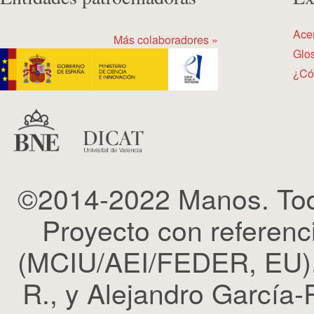
Ace
Más colaboradores »
Glos
¿Có
©2014-2022 Manos. Tod
Proyecto con refere
(MCIU/AEI/FEDER, EU). 
R., y Alejandro García-R