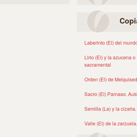
Copi
Laberinto (El) del mund
Lirio (El) y la azucena o
sacramental
Orden (El) de Melquised
Sacro (El) Parnaso. Aut
Semilla (La) y la cizaña
Valle (El) de la zarzuel