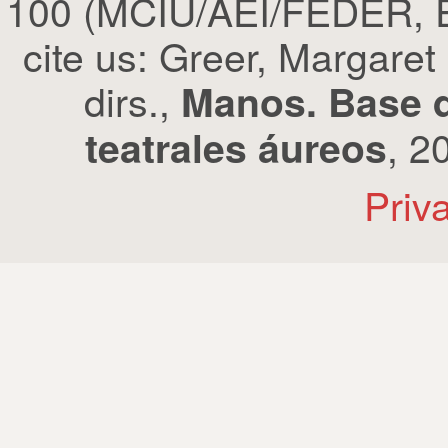
100 (MCIU/AEI/FEDER, EU
cite us: Greer, Margaret
dirs.,
Manos. Base d
, 2
teatrales áureos
Priv