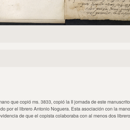
ano que copió ms. 3833, copió la II jornada de este manuscrito
do por el librero Antonio Noguera. Esta asociación con la man
s evidencia de que el copista colaboraba con al menos dos librer