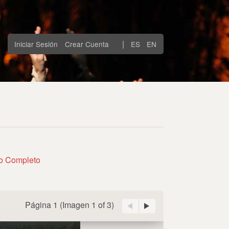
|
Iniciar Sesión
Crear Cuenta
ES
EN
to Completo
Página 1
(Imagen
1 of 3
)