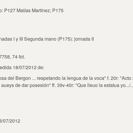
: P127 Matías Martínez; P175
adas I y III Segunda mano (P175): jornada II
7758, 74 fot.
pedida 18/07/2012 de:
osa del Bergon
... respetando la lengua de la voca" f. 20r: "Acto 
aueys de dar posesión" ff. 39v-40r: "Que lleuo la estatua yo.../..
18/07/2012