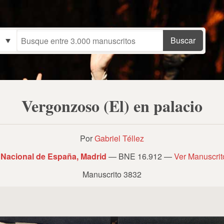
Vergonzoso (El) en palacio
Por
Gabriel Téllez
 Nacional de España, Madrid
— BNE 16.912 —
Ver Manuscri
Manuscrito 3832