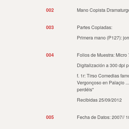
002
Mano Copista Dramaturgo
003
Partes Copiadas:
Primera mano (P127): jorn
004
Folios de Muestra: Micro 
Digitalización a 300 dpi 
f. 1r: Tirso Comedias
fam
Vergonçoso en Palaçio ... 
perdéis"
Recibidas 25/09/2012
005
Fecha de Datos: 2007// 