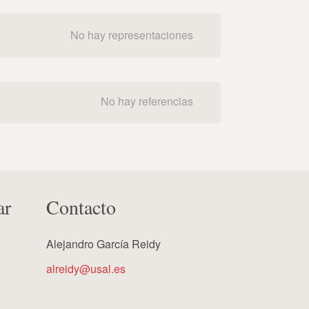
No hay representaciones
No hay referencias
ar
Contacto
Alejandro García Reidy
alreidy@usal.es