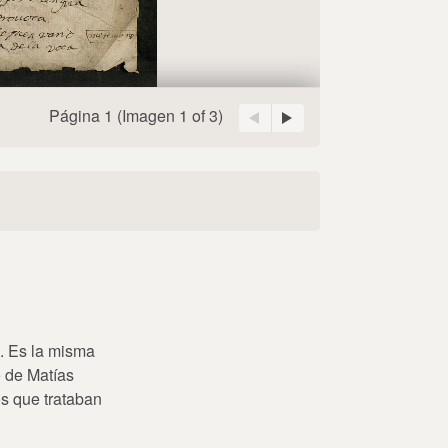
Página 1
(Imagen
1 of 3
)
. Es la misma
o de Matías
os que trataban