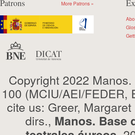
Patrons
Ex
More Patrons »
Abo
Glo
Gett
Copyright 2022 Manos.
100 (MCIU/AEI/FEDER, EU
cite us: Greer, Margaret
dirs.,
Manos. Base d
, 2
teatrales áureos