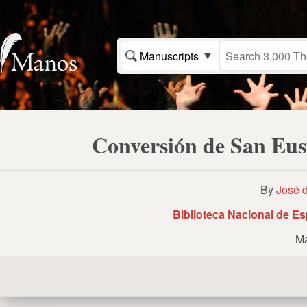
Manuscripts
Conversión de San Eust
By
José 
Biblioteca Nacional de E
Ma