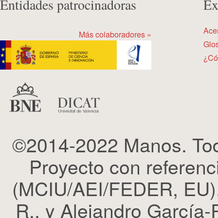
Entidades patrocinadoras
Ex
Ace
Más colaboradores »
Glos
¿Có
©2014-2022 Manos. Tod
Proyecto con refere
(MCIU/AEI/FEDER, EU). 
R., y Alejandro García-R