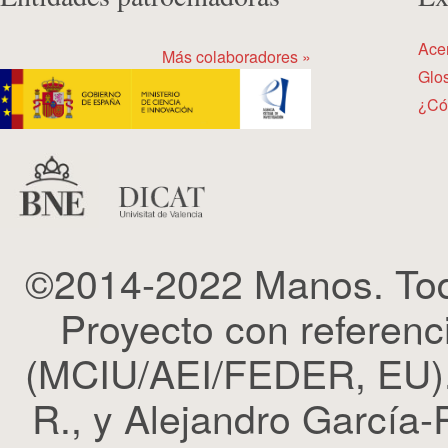
Ace
Más colaboradores »
Glos
¿Có
©2014-2022 Manos. Tod
Proyecto con refere
(MCIU/AEI/FEDER, EU). 
R., y Alejandro García-R