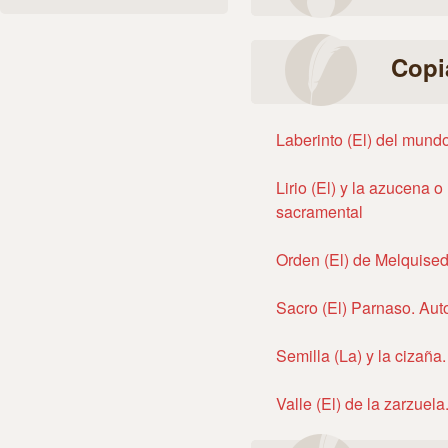
Copi
Laberinto (El) del mund
Lirio (El) y la azucena o
sacramental
Orden (El) de Melquised
Sacro (El) Parnaso. Aut
Semilla (La) y la cizaña
Valle (El) de la zarzuel