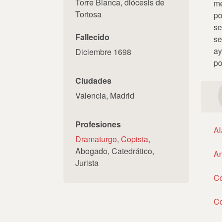
Torre Blanca, diócesis de
me
Tortosa
po
se
Fallecido
se
ay
Diciembre 1698
po
Ciudades
Valencia, Madrid
Profesiones
Al
Dramaturgo
,
Copista
,
Abogado, Catedrático,
Am
Jurista
Co
Co