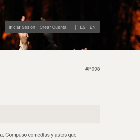
|
Iniciar Sesión
Crear Cuenta
ES
EN
#P098
ncia; Compuso comedias y autos que