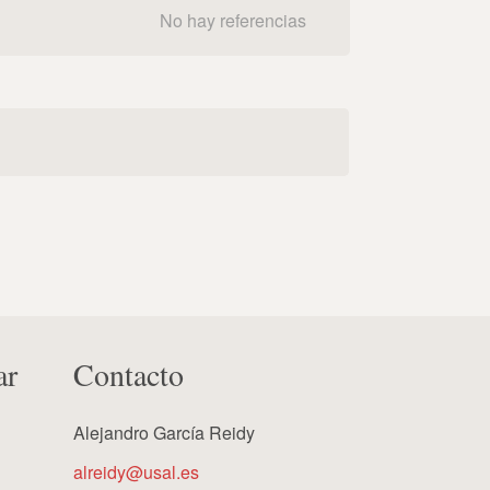
No hay referencias
ar
Contacto
Alejandro García Reidy
alreidy@usal.es