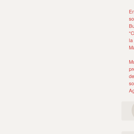
En
so
Bu
"C
la
Ma
Mú
pr
de
so
Ag