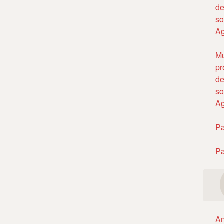
de
so
Ag
Mú
pr
de
so
Ag
Pa
Pa
Am