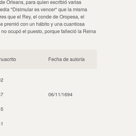
 de Orleans, para quien escribió varias
media "Disimular es vencer" que la misma
res que el Rey, el conde de Oropesa, el
 le premió con un hábito y una cuantiosa
 no ocupó el puesto, porque falleció la Reina
uscrito
Fecha de autoría
02
57
06/11/1694
45
41