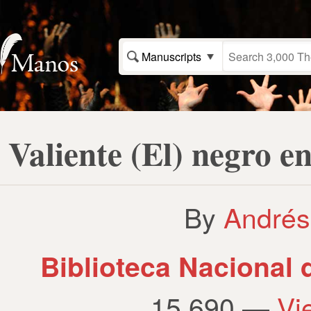
Manuscripts
Valiente (El) negro e
By
Andrés
Biblioteca Nacional
15.690 —
Vi