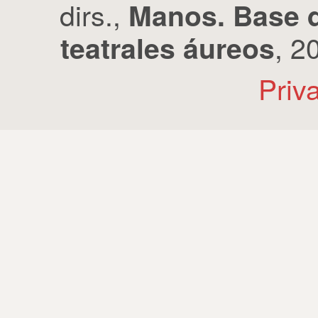
dirs.,
Manos. Base d
, 2
teatrales áureos
Priv