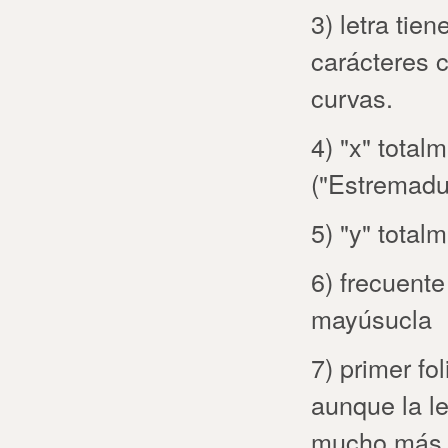
3) letra tien
carácteres 
curvas.
4) "x" total
("Estremadur
5) "y" totalm
6) frecuente
mayúsucla
7) primer fol
aunque la le
mucho más di