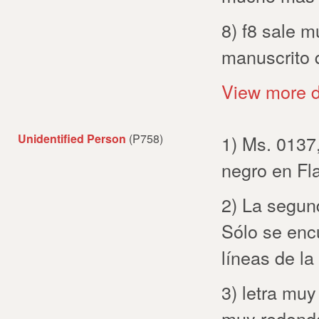
8) f8 sale 
manuscrito q
View more d
Unidentified Person
(P758)
1) Ms. 0137,
negro en Fl
2) La segun
Sólo se encu
líneas de la 
3) letra muy
muy redonda