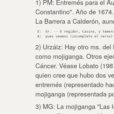
1) PM: Entremés para el Au
Constantino". Año de 1674. 
La Barrera a Calderón, au
 E:  Gr. -- O regidor, Cavino, y temera
2) Urzáiz: Hay otro ms. de
como mojiganga. Otros ejem
Cáncer. Véase Lobato (1987
quien cree que hubo dos v
entremés (representado hac
mojiganga (representada p
3) MG: La mojiganga "Las 