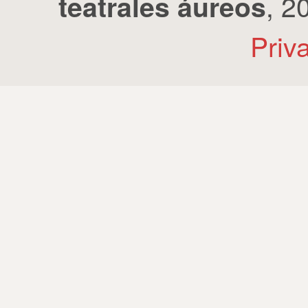
, 2
teatrales áureos
Priv