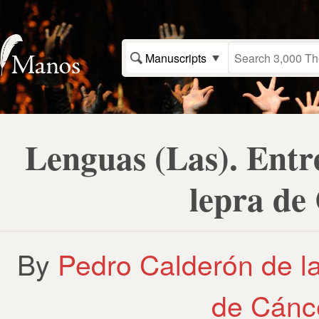
Manuscripts
Lenguas (Las). Entr
lepra de
By
Pedro Calderón de la
de Cánce