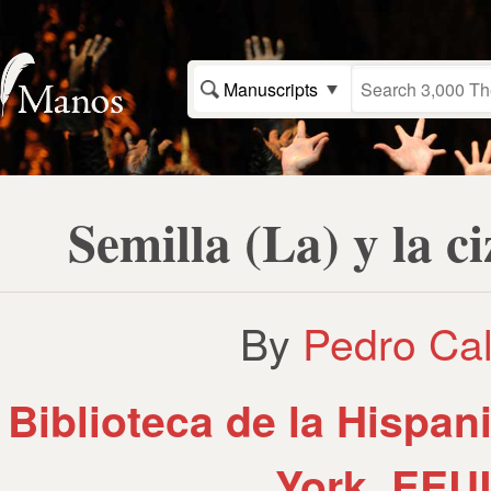
Manuscripts
Semilla (La) y la 
By
Pedro Cal
Biblioteca de la Hispan
York, EEU