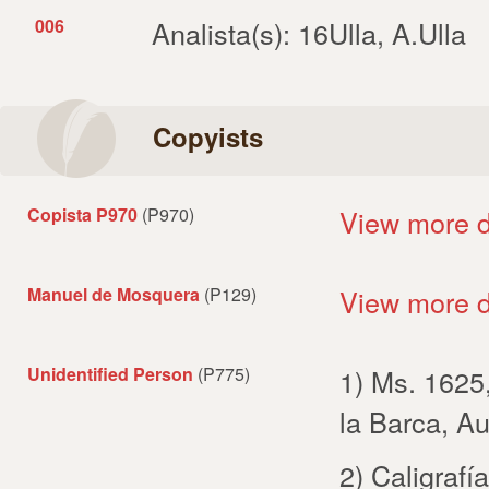
006
Analista(s): 16Ulla, A.Ulla
Copyists
Copista P970
(P970)
View more d
Manuel de Mosquera
(P129)
View more d
Unidentified Person
(P775)
1) Ms. 1625
la Barca, Au
2) Caligrafí